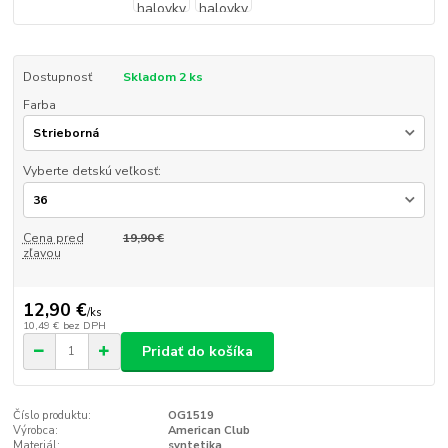
Dostupnosť
Skladom 2 ks
Farba
Vyberte detskú veľkosť:
Cena pred
19,90 €
zľavou
12,90 €
/
ks
10,49 €
bez DPH
Pridať do košíka
Číslo produktu:
OG1519
Výrobca:
American Club
Materiál:
syntetika