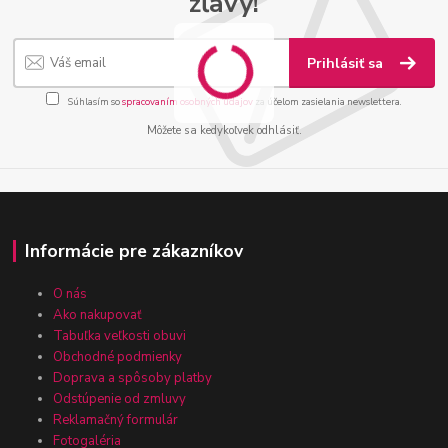
zľavy!
Prihlásiť sa
Súhlasím so
spracovaním osobných údajov
za účelom zasielania newslettera.
Môžete sa kedykoľvek odhlásiť.
Informácie pre zákazníkov
O nás
Ako nakupovať
Tabuľka veľkosti obuvi
Obchodné podmienky
Doprava a spôsoby platby
Odstúpenie od zmluvy
Reklamačný formulár
Fotogaléria