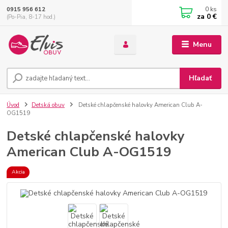
0
ks
0915 956 612
za
0 €
(Po-Pia, 8-17 hod.)
Menu
Hľadať
Úvod
Detská obuv
Detské chlapčenské halovky American Club A-
OG1519
Detské chlapčenské halovky
American Club A-OG1519
Akcia