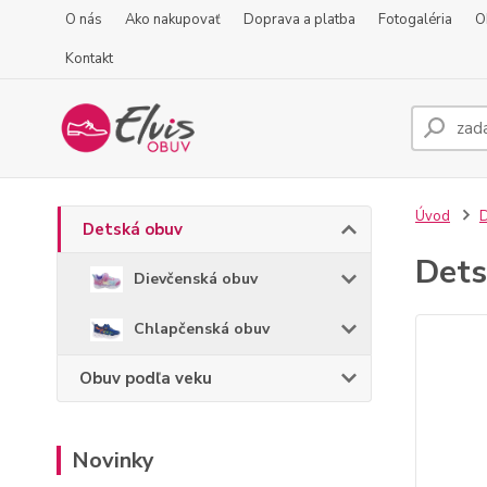
O nás
Ako nakupovať
Doprava a platba
Fotogaléria
O
Kontakt
Úvod
D
Detská obuv
Dets
Dievčenská obuv
Chlapčenská obuv
Obuv podľa veku
Novinky