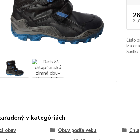
26
21,
Číslo p
Materiá
Stielka:
zaradený v kategóriách
ká obuv
Obuv podľa veku
Chla