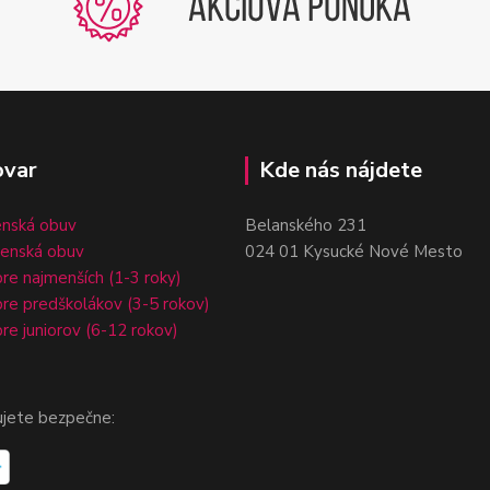
ovar
Kde nás nájdete
enská obuv
Belanského 231
čenská obuv
024 01 Kysucké Nové Mesto
re najmenších (1-3 roky)
re predškolákov (3-5 rokov)
re juniorov (6-12 rokov)
ujete bezpečne: