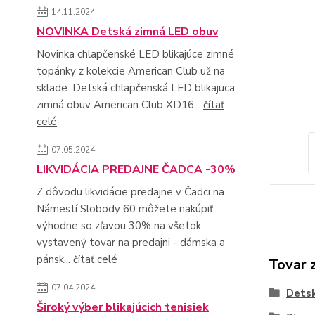
14.11.2024
NOVINKA Detská zimná LED obuv
Novinka chlapčenské LED blikajúce zimné
topánky z kolekcie American Club už na
sklade. Detská chlapčenská LED blikajuca
zimná obuv American Club XD16...
čítať
celé
07.05.2024
LIKVIDÁCIA PREDAJNE ČADCA -30%
Z dôvodu likvidácie predajne v Čadci na
Námestí Slobody 60 môžete nakúpiť
výhodne so zľavou 30% na všetok
vystavený tovar na predajni - dámska a
pánsk...
čítať celé
Tovar 
07.04.2024
Dets
Široký výber blikajúcich tenisiek