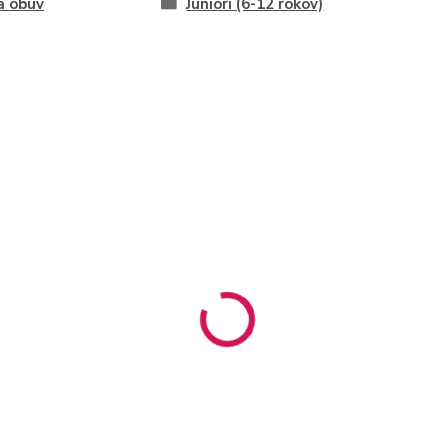
a obuv
Juniori (6-12 rokov)