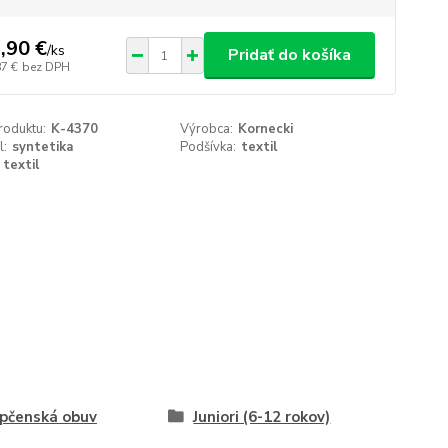
,90 €
/
ks
Pridať do košíka
87 €
bez DPH
roduktu:
K-4370
Výrobca:
Kornecki
l:
syntetika
Podšívka:
textil
textil
pčenská obuv
Juniori (6-12 rokov)