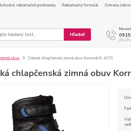
bchodné, reklamačné podmienky
Reklamačný formulár
Ochrana súkro
Neviet
Hľadať
0915
(Po-Pi
etská obuv
Detská chlapčenská zimná obuv Kornecki K-4370
ká chlapčenská zimná obuv Kor
Dos
Far
Vyb
veľ