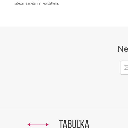
účelom zasielania newslettera.
Ne