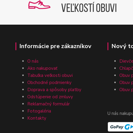
Informácie pre zákazníkov
Nový t
O nás
Dievč
Ako nakupovať
Chlap
Tabuľka veľkosti obuvi
Obuv p
Obchodné podmienky
Obuv p
Doprava a spôsoby platby
Obuv p
Odstúpenie od zmluvy
Reklamačný formulár
Fotogaléria
U nás nakup
Kontakty