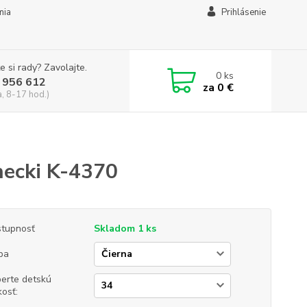
mia
Prihlásenie
e si rady? Zavolajte.
0
ks
 956 612
za
0 €
a, 8-17 hod.)
necki K-4370
tupnosť
Skladom 1 ks
ba
erte detskú
kosť: